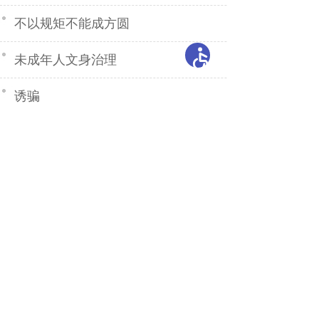
不以规矩不能成方圆
未成年人文身治理
诱骗
大力弘扬宪法精神，建设社会主义法治文化
中国政府网
教育部
自治区人民政府网
开办单位：新疆维吾尔自治区教育厅 主办单位