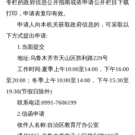
专栏的政府信息公开指南或依申请公开栏目下载
打印，申请表复印有效。
申请人向本机关获取政府信息的，可采取以
下方式提出申请
:
1.当面提交
地址
:
乌鲁木齐市天山区胜利路
229号
工作时间
:夏季上午
10
:
00
至
14
:
00
，
下午
16
:
00
至
20
:
00
；
冬季上午
10
:
00
至
14
:
00
，
下午
15
:
30
至
19
:
30
(节假日除外)
联系电话
:
0991-7606199
2.信函申请
收件人名称
:
自治区教育厅
办公室