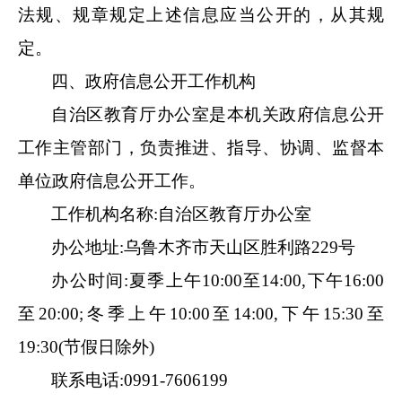
法规、规章规定上述信息应当公开的，从其规
定
。
四、政府信息公开工作机构
自治区教育厅
办公室
是
本机关
政府信息公开
工作主管部门，负责推进、指导、协调、监督
本
单位
政府信息公开工作
。
工作机构名称
:
自治区教育厅
办公室
办公地址
:
乌鲁木齐市天山区胜利路
229号
办公时间
:夏季上午
10
:
00
至
14
:
00
,下午
16
:
00
至
20
:
00
;冬季上午
10
:
00
至
14
:
00
,下午
15
:
30
至
19
:
30
(节假日除外)
联系电话
:
0991
-
7606199