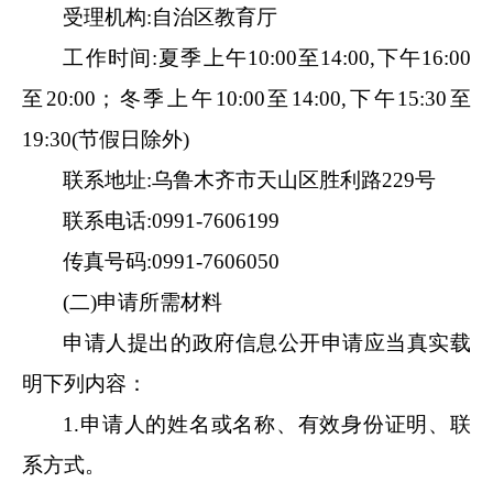
受理机构
:
自治区教育厅
工作时间
:夏季上午
10
:
00
至
14
:
00
,
下午
16
:
00
至
20
:
00
；
冬季上午
10
:
00
至
14
:
00
,
下午
15
:
30
至
19
:
30
(节假日除外)
联系地址
:
乌鲁木齐市天山区胜利路
229号
联系电话
:
0991-7606199
传真号码
:
0991-7606050
(二)申请所需材料
申请人提出的政府信息公开申请应当真实载
明下列内
容
：
1.申请人的姓名或名称、有效身份证明、联
系方式
。