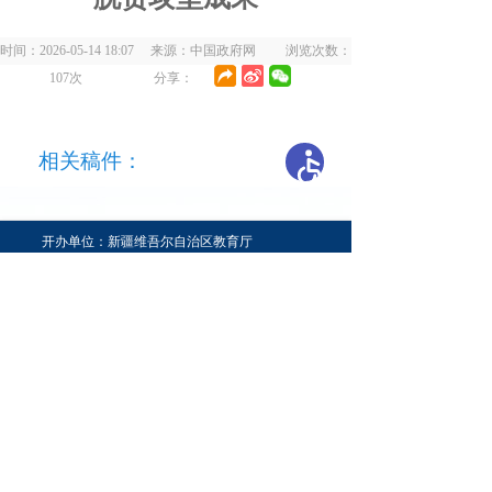
时间：2026-05-14 18:07 来源：中国政府网 浏览次数：
107
次
分享：
相关稿件：
开办单位：新疆维吾尔自治区教育厅
主办单位：新疆维吾尔自治区教育厅办公室
承办单位：自治区教育技术与资源发展中心（新疆
教育电视台）
地 址：乌鲁木齐市胜利路229号
邮编：830049
新公网安备65010202000053号
新ICP备05003757-1
网站标识码：6500000031