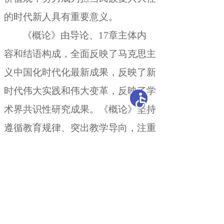
的时代新人具有重要意义
。
《概论》由导论、17章主体内
容和结语构成
，
全面反映了马克思主
义中国化时代化最新成果，反映了新
时代伟大实践和伟大变革
，
反映了学
术界共识性研究成果。《概论》坚持
遵循教育规律、突出教学导向
，
注重
贴近青年学生认知特征和接受习惯，
体现了大中小学思政课的一体化育人
要求
。
教材编写过程中，理论界专家
学者和一线中青年骨干教师广泛参
与
，
马克思主义理论研究和建设工程