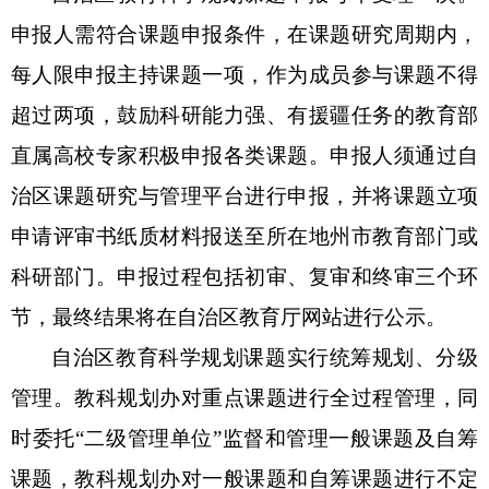
申报
人需符合课题申报
条件
，
在课题研究周期内，
每人限
申
报
主持课题
一项，
作为
成员参与
课题不得
超过两项，
鼓励科研能力强、有援疆任务的教育部
直属高校专家积极申报各类课题。
申报人须通过自
治区课题研究与管理平台进行申报，
并将课题立项
申请评审书纸质材料报送至所在地
州市
教育部门或
科研部门。申报过程包括初审、复审和终审三个环
节，
最终结果将
在自治区教育厅网站进行公示。
自治区教育科学规划课题实行统筹规划、分级
管理。
教科规划办对
重点课题
进行全过程管理
，同
时委托
“二级管理单位
”
监督和管理一般课题及自筹
课题，
教科规划办
对一般课题和自筹课题进行不定