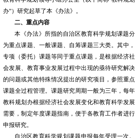
办”
）
研究起草了本《办法》。
二、
重点
内容
本《办法》所指的自治区教育科学
规划课题
分
为重点课题、一般课题
、自筹课题
三大类
。
其中
，
专项
（委托
）课题等同于重点课题，
是根据经济社
会发展、教育事业发展
过程中出现的亟待研究解决
的问题或
其他特殊情况提出的
研究项目，
参照重点
课题全过程管理
。课题
研究周期
一般
为
三
年
，
每年
教科规划办
根据经济社会发展变化和教育科学发展
需要，
制定年度
课题指南，
便于各教育工作者
进行
申报研
究。
自治区
教育科学规划课题申报每年受理一次
。