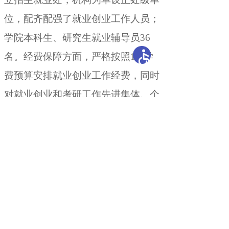
位
，
配齐配强了就业创业工作人员；
学院本科生、研究生就业辅导员36
名
。
经费保障方面，严格按照1%学
费预算安排就业创业工作经费
，
同时
对就业创业和考研工作先进集体、个
人给予表彰奖励，每年投入就业创业
工作经费100余万元
。
责任落实方
面，严格落实学校、学院主要领导就
业工作“一把手”负责制
，
实施校领导
包联学院、院领导包联班级、教师包
联毕业生“三级”包联和“一对一”包联
毕业生就业制度，进一步压实就业工