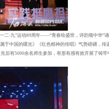
二·九”运动89周年——“青春绘盛世，诗韵颂中华”诵
》《属于中国的曙光》《红色精神的传唱》气势磅礴，传
先后有5000余名师生参加，有形有感有效开展了铸牢