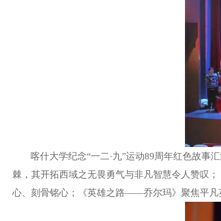
喀什大学纪念“一二·九”运动89周年红色故
棘，其开拓西域之无畏勇气与非凡智慧令人赞叹；
心、刻骨铭心；《英雄之路——乔尔玛》聚焦平凡