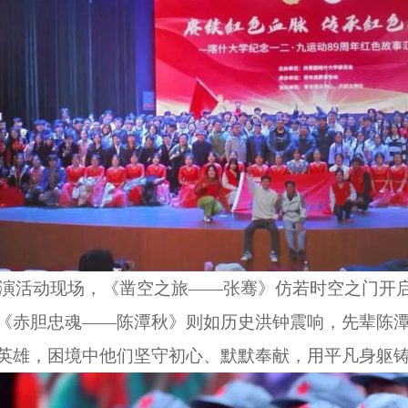
事汇演活动现场，《凿空之旅——张骞》仿若时空之门
《赤胆忠魂——陈潭秋》则如历史洪钟震响，先辈陈
英雄，困境中他们坚守初心、默默奉献，用平凡身躯铸