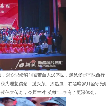
开启，观众思绪瞬间被带至大汉盛世，遥见张骞率队西
潭秋为理想信念，抛头颅、洒热血，在黑暗岁月坚守光
就伟大传奇，令师生对“英雄”二字有了更深体会。