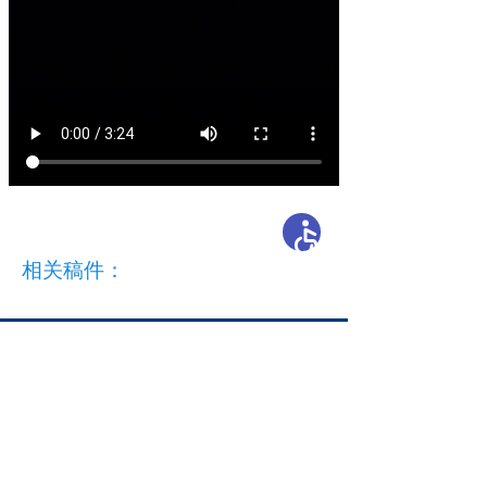
相关稿件：
开办单位：新疆维吾尔自治区教育厅
主办单位：新疆维吾尔自治区教育厅办公室
承办单位：自治区教育技术与资源发展中心（新疆
教育电视台）
地 址：乌鲁木齐市胜利路229号
邮编：830049
新公网安备65010202000053号
新ICP备05003757-1