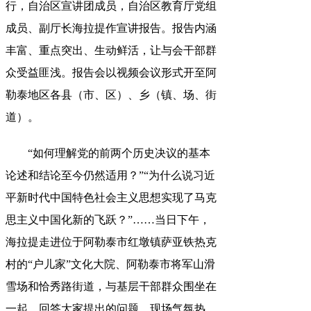
行，自治区宣讲团成员
，
自治区教育厅党组
成员、副厅长海拉提作宣讲报告。报告内涵
丰富、重点突出、生动鲜活
，
让与会干部群
众受益匪浅。报告会以视频会议形式开至阿
勒泰地区各县（市、区）、乡（镇、场、街
道）
。
“如何理解党的前两个历史决议的基本
论述和结论至今仍然适用？”“为什么说习近
平新时代中国特色社会主义思想实现了马克
思主义中国化新的飞跃？”……当日下午
，
海拉提走进位于阿勒泰市红墩镇萨亚铁热克
村的“户儿家”文化大院、阿勒泰市将军山滑
雪场和恰秀路街道，与基层干部群众围坐在
一起
，
回答大家提出的问题，现场气氛热