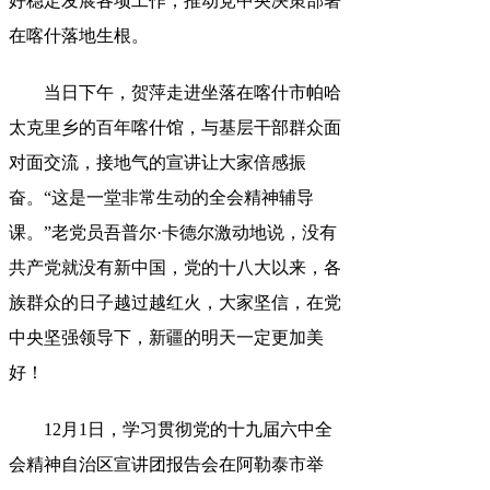
好稳定发展各项工作
，
推动党中央决策部署
在喀什落地生根。
当日下午
，
贺萍走进坐落在喀什市帕哈
太克里乡的百年喀什馆，与基层干部群众面
对面交流
，
接地气的宣讲让大家倍感振
奋。“这是一堂非常生动的全会精神辅导
课
。
”老党员吾普尔·卡德尔激动地说，没有
共产党就没有新中国
，
党的十八大以来，各
族群众的日子越过越红火
，
大家坚信，在党
中央坚强领导下
，
新疆的明天一定更加美
好！
12月1日
，
学习贯彻党的十九届六中全
会精神自治区宣讲团报告会在阿勒泰市举