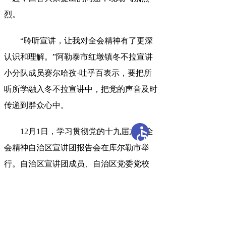
烈
。
“聆听宣讲
，
让我对全会精神有了更深
认识和理解。”阿勒泰市红墩镇冬不拉宣讲
小分队成员赛尔哈孜·吐乎百表示
，
要把所
听所学融入冬不拉宣讲中，把党的声音及时
传递到群众心中
。
12月1日
，
学习贯彻党的十九届六中全
会精神自治区宣讲团报告会在库尔勒市举
行。自治区宣讲团成员、自治区党委党校
（行政学院）副校长（副院长）段良向巴州
广大党员干部作宣讲报告
。
段良重点围绕深
刻认识总结党的百年奋斗重大成就和历史经