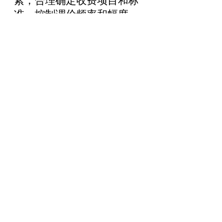
素，合理确定收费项目和标
准
，
控制调价频率和幅度，
报主管部门备案
。
培训机构
收费应当实行明码标价，培
训内容、时长、收费项目、
收费标准等信息应当向社会
公开并接受社会监督
。
以上
政策
如有疑问
，
可拨打
0991-
7606268
咨询
。
相关稿件：