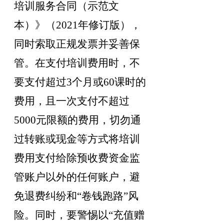
培训服务合同（示范文
本）》（
2021
年修订版）
，
同时索取正规发票并妥善保
管。在支付培训费用时
，
不
要支付超过
3
个月或
60
课时的
费用
，
且一次支付不超过
5000
元限额的费用
，
切勿通
过转账或现金等方式将培训
费用支付给除预收费资金监
管账户以外的任何账户，避
免退费纠纷和
“
卷钱跑路
”
风
险
。
同时，要警惕以
“
充值赠