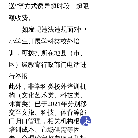
送
”
等方式诱导超时段、超限
额收费
。
如发现
违法违规
面对中
小学生开展学科类校外培
训
，
可拨打所在地县（市、
区）级教育行政部门电话进
行举报。
此外
，
非学科类校外培训机
构（文化艺术类、科技类、
体育类）已于
2021
年分别移
交至文旅、科技、体育等部
门归口管理
，
相关机构根据
培训成本、市场供需等因