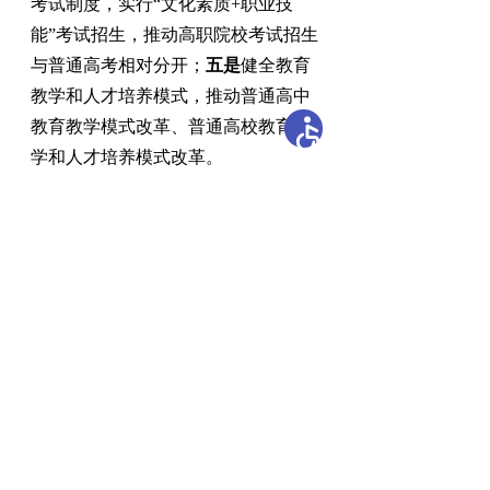
考试制度
，
实行“文化素质+职业技
能”考试招生，推动高职院校考试招生
与普通高考相对分开
；
五是
健全教育
教学和人才培养模式
，
推动普通高中
教育教学模式改革、普通高校教育教
学和人才培养模式改革。
相关稿件：
开办单位：新疆维吾尔自治区教育厅
主办单位：新疆维吾尔自治区教育厅办公室
承办单位：自治区教育技术与资源发展中心（新疆
教育电视台）
地 址：乌鲁木齐市胜利路229号
邮编：830049