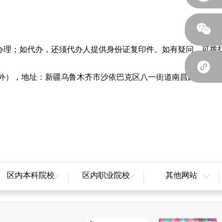
办理；如代办，还须代办人提供身份证复印件。如有疑问，可拨
日除外），地址：新疆乌鲁木齐市沙依巴克区八一街道南昌路456号，邮
区内本科院校
区内职业院校
其他网站
新疆大学
新疆职业大学
全国教育辟谣平台
新疆农业大学
新疆师范高等专科学校
天山网