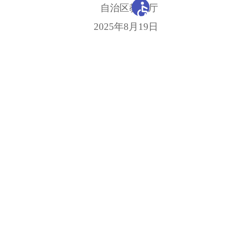
自治区教育厅
202
5
年
8
月
19
日
相关稿件：
（已结束）关于公开征求对《新疆维
开办单位：新疆维吾尔自治区教育厅
主办单位：新疆维吾尔自治区教育厅办公室
承办单位：自治区教育技术与资源发展中心（新疆
教育电视台）
地 址：乌鲁木齐市胜利路229号
邮编：830049
新公网安备65010202000053号
新ICP备05003757-1
网站标识码：6500000031