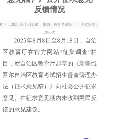
反馈情况
时间：2025-08-19 11:58 来源：教育考试院 浏览次数：
2968
次
202
5
年
8
月
8
日至
8
月
18
日
，
自治
区教育厅在官方网
站
“征集调查”栏
目
，
就自治区教育厅起草的
《
新疆维
吾尔自治区教育考试招生督查管理办
法（征求意见稿）
》
向社会公开征求
意
见
。
在征求意见期内未收到网民反
馈的意见建议
。