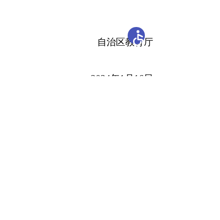
自治区教育厅
202
4
年
1
月
16
日
相关稿件：
开办单位：新疆维吾尔自治区教育厅
主办单位：新疆维吾尔自治区教育厅办公室
承办单位：自治区教育技术与资源发展中心（新疆
教育电视台）
地 址：乌鲁木齐市胜利路229号
邮编：830049
新公网安备65010202000053号
新ICP备05003757-1
网站标识码：6500000031