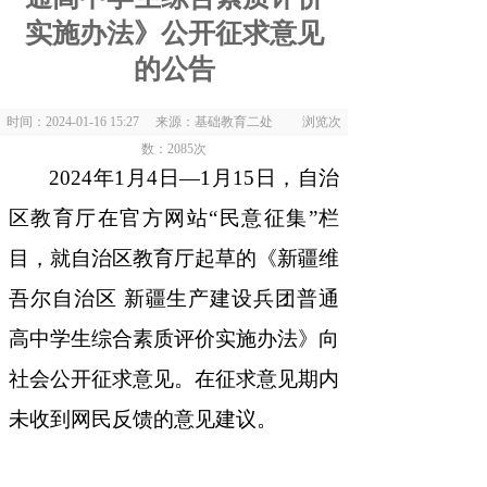
实施办法》公开征求意见
的公告
时间：2024-01-16 15:27 来源：基础教育二处 浏览次
数：
2085
次
202
4
年
1
月
4
日
—
1
月
15
日
，
自治
区教育厅在官方网站
“民意征集”栏
目
，
就自治区教育厅起草的《新疆维
吾尔自治区 新疆生产建设兵团普通
高中学生综合素质评价实施办法》向
社会公开征求意见。在征求意见期内
未收到网民反馈的意见建议
。