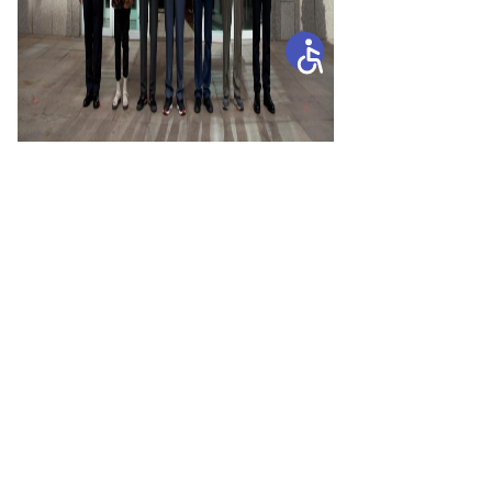
此次活动进一步激发了委、厅党
员干部爱党爱国热情
。
大家纷纷表
示，将以老党员为楷模
，
始终牢
记“第一身份”，立足岗位、真抓实
干
，
为加快建设教育强区、办好人民
满意的教育贡献力量，以优异成绩迎
接自治区成立70周年
。