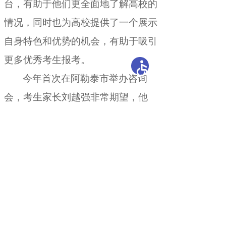
台，有助于他们更全面地了解高校的
情况
，
同时也为高校提供了一个展示
自身特色和优势的机会，有助于吸引
更多优秀考生报考
。
今年首次在阿勒泰市举办咨询
会
，
考生家长刘越强非常期望，他
说
，
咨询会上通过与高校招生老师面
对面交流，咨询相关问题
，
填报志愿
时能更准确地把握招生政策，更加准
确填报高考志愿
。
新疆教育考试院特别提醒广大考
生和家长
，
高校招生政策宣传咨询会