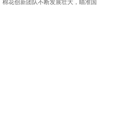
棉花创新团队不断发展壮大
，
瞄准国
家重大需求形成了多个研究方向。共
种植保存棉花种质资源1300余份
（陆地棉800多份
，
海岛棉500多
份），已育成综合表现优异的品种7
个
，
育成有苗头的中间材料和半成品
材料300余份，为棉花种质创新提供
了基础性保障
。
这支以“80后”为主的年轻团队正
处于科研创新的旺盛期
。
近5年，团
队基于教育部棉花工程研究中心、教
育部丝绸之路经济带棉花优质高效协