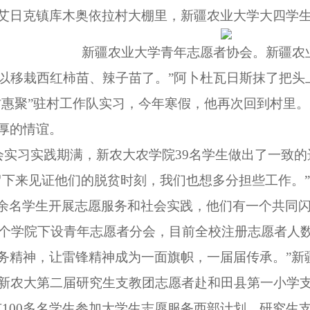
什艾日克镇库木奥依拉村大棚里，新疆农业大学大四学
新疆农业大学青年志愿者协会。新疆农
以移栽西红柿苗、辣子苗了。”阿卜杜瓦日斯抹了把头
访惠聚”驻村工作队实习，今年寒
假，他再次回到村里。
厚的情谊。
社会实习实践期满，新农大农学院39名学生做出了一
留下来见证他们的脱贫时刻，我们也想多分担些工作。”
余名学生开展志愿服务和社会实践，他们有一个共同
1个学院下设青年志愿者分会，目前全校注册志愿者人数
服务精神，让雷锋精神成为一面旗帜，一届届传承。”
作为新农大第二届研究生支教团志愿者赴和田县第一小
100多名学生参加大学生志愿服务西部计划、研究生支