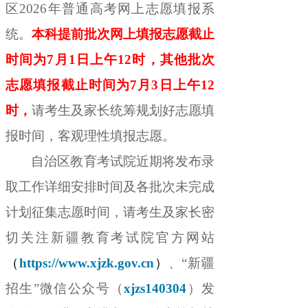
区
202
6
年普通高考
网上
志愿填报系
统
。
本科提前批次网上填报志愿截止
时间为
7
月
1
日
上午
1
2
时
，
其他批次
志愿填报截止时间为
7
月
3
日
上午
1
2
时
，
请考生及家长统筹规划好志愿填
报时间
，
客观理性填报志愿。
自治区教育考试院近期将发布录
取工作详细安排时间及各批次未完成
计划征集志愿时间
，
请考生及家长密
切关注
新疆教育考试院官方网站
（
https://www.xjzk.gov.cn
）
、
“
新疆
招生
”
微信公众号
（
xjzs140304
）
发