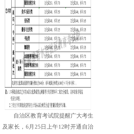
自治区教育考试院提醒广大考生
及家长
，
6
月
2
5
日
上午
12
时开通自治