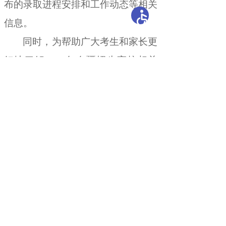
布的录取进程安排和工作动态等相关
信息
。
同时
，
为帮助广大考生和家长
更
好地了解
202
6
年在疆招生高校相关
政策信息
，
助力考生选择学校和专
业，
6
月
2
7
日
10
时
30
分至
17
时
，
自治
区
教育考试院将在
新疆交通职业技术
大学（地址：乌鲁木齐市米东区永顺
街
478
号）
组织举办
本年度
新疆最大
规模的高校招生政策宣传咨询会
。
届
时
，
来自全国各地
300
余
所高校的招
生组老师将在现场介绍高校招生政