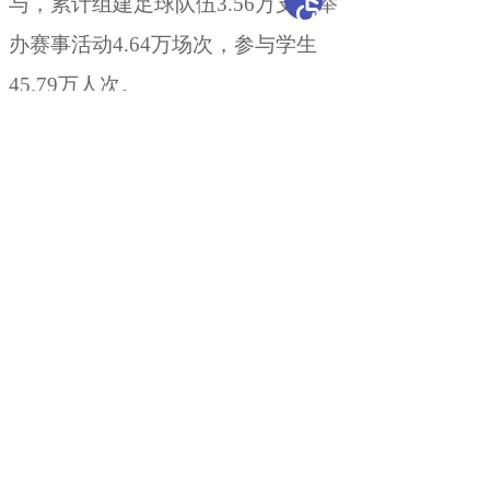
与
，
累计组建足球队伍3.56万支，举
办赛事活动4.64万场次
，
参与学生
45.79万人次。
四是强化宣传引导
，
营造校园足
球发展氛围。
组织各级学校深入挖掘
校园足球文化内涵和育人价值
，
大力
弘扬团结协作、顽强拼搏、永不言弃
的足球精神。充分利用校园广播、宣
传栏、新媒体平台等渠道
，
广泛宣传
足球运动在强身健体、锤炼品格、健
全人格、全面发展等方面的重要作
用，积极选树青少年足球优秀典型、
推广校园足球先进经验
，
讲好新时代