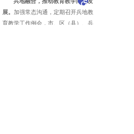
兵地融合
，
推动教育教学同频发
展。
加强常态沟通
，
定期召开兵地教
育教学工作例会，市、区（县）、兵
团教育行政部门及相关学校主要领
导、教研员共同参会
，
共同分析教育
教学质量评价情况，研究部署教学教
研重点工作
。
聚焦学生流动需求与质
量保障，建立兵地学籍转接、中小学
招生入学、保送生认定、毕业证签发
等工作机制
，
确保兵地教育管理同频
共振。常态化开展兵地中小学“手拉
手”结对帮扶活动
，
充分发挥兵地教
育资源互补优势。截至目前
，
兵地幼