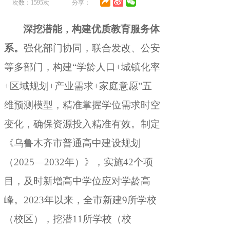
次数：
1595
次
分享：
深挖潜能
，
构建优质教育服务体
系。
强化部门协同
，
联合发改、公安
等多部门，构建“学龄人口+城镇化率
+区域规划+产业需求+家庭意愿”五
维预测模型
，
精准掌握学位需求时空
变化，确保资源投入精准有效
。
制定
《乌鲁木齐市普通高中建设规划
（2025—2032年）》，实施42个项
目
，
及时新增高中学位应对学龄高
峰。2023年以来
，
全市新建9所学校
（校区），挖潜11所学校（校