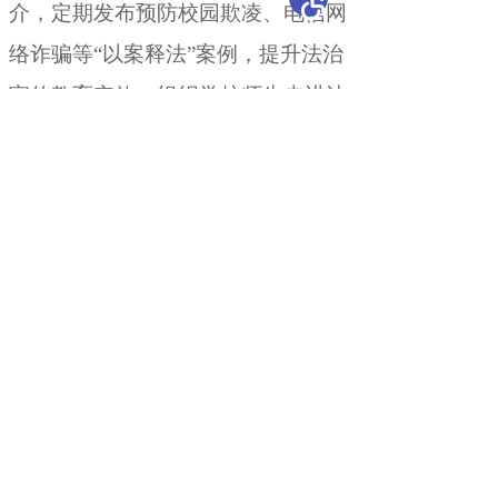
介，定期发布预防校园欺凌、电信网
络诈骗等“以案释法”案例
，
提升法治
宣传教育实效。组织学校师生走进法
治教育实践基地和警示教育基地
，
开
展“探秘警营”“走进法院”“参观检察
院”等活动，近距离感受法律威严
，
增强法律敬畏感。
相关稿件：
开办单位：新疆维吾尔自治区教育厅
主办单位：新疆维吾尔自治区教育厅办公室
承办单位：自治区教育技术与资源发展中心（新疆
教育电视台）
地 址：乌鲁木齐市胜利路229号