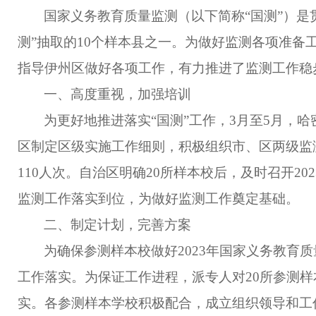
国家义务教育质量监测（以下简称
“
国测
”
）是
测
”
抽取的
10
个样本县之一。为做好监测各项准备
指导伊州区做好各项工作，有力推进了监测工作稳
一、高度重视，加强培训
为
更好地推进
落实
“
国测
”
工作，
3
月至
5
月，哈
区制定区级实施工作细则，积极组织市、区两级监
110
人次。自治区明确
20
所样本校后，及时召开
202
监测工作落实到位，为做好监测工作奠定基础。
二、制定计划，完善方案
为确保参测样本校做好
2023
年国家义务教育质
工作落实。为保证工作进程，派专人对
20
所参测样
实。各参测样本学校积极配合，成立组织领导和工