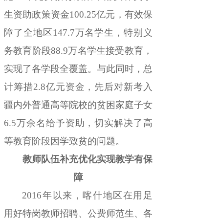
生资助政策资金
100.25
亿元
，
有效保
障了全地区
147.7
万名学生
，
特别义
务教育阶段
88.9
万名学生接受教育
，
实现了各学段全覆盖
。
与此
同时
，
总
计
筹措
2.8
亿元资金
，
先后
对新考入
疆内外普通高等院校的贫困家庭子女
6.5
万余名给予资助
，
切实解决了
高
等教育阶段
因学致贫的问题
。
教师队伍补充优化实现教学有保
障
2016
年以来
，
喀什地区在用足
用好特岗教师招聘、公费师范生、各