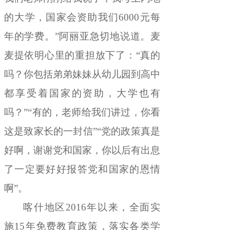
的大学，国家会资助我们
6000
元每
年的学费
。
”
阿丽亚急切
地
说道
。
麦
麦提依明心里的重担放下了：
“
真的
吗？你包括弟弟妹妹从幼儿园到高中
都享受着国家的资助
，
大学也有
吗？
”“
有的
，
老师给我们讲过，你看
这是致家长的一封信
”“
党的政策真是
好啊
，
谢谢党和国家，你以后有出息
了一定要好好报答党和国家的恩情
啊
”
。
喀什地区
2016
年以来
，
全面
实
施
15
年免费教育政策
，
落实各类学