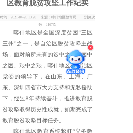
区教育脱贫攻坚工作纪实
时间：2021-04-20 13:20 来源：喀什地区教育局 浏览次
数：
2167
次
喀什地区是全国深度贫困
“
三区
三州
”
之一
，
是自治区脱贫攻坚主战
×
场，面对前所未有的贫中之贫、困中
之困、艰中之艰
，
喀什地区在自治区
党委的领导下，在山东、上海、广
东、深圳四省市大力支持和无私援助
下
，
经过
8
年持续奋斗
，
推进
教育脱
贫攻坚取得历史性成就
，
如期完成了
教育脱贫攻坚目标任务。
喀什地区教育系统紧盯
“
义务教