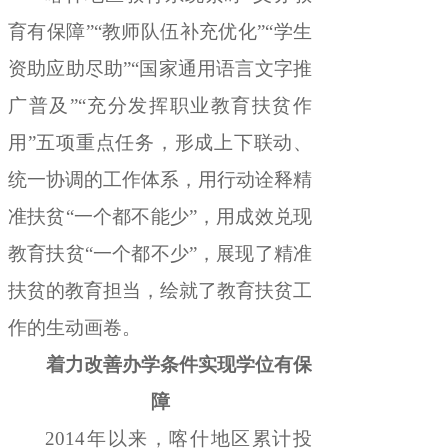
育有保障
”“
教师队伍补充优化
”“
学生
资助应助尽助
”“
国家通用语言文字推
广普及
”“
充分发挥职业教育扶贫作
用
”
五项重点任务
，
形成上下联动、
统一协调的工作体系，用行动诠释精
准扶贫
“
一个都不能少
”
，
用成效兑现
教育扶贫
“
一个都不少
”
，
展现了精准
扶贫的教育担当，绘就了教育扶贫工
作的生动画卷
。
着力改善办学条件实现学位有保
障
2014
年以来
，
喀什地区累计投