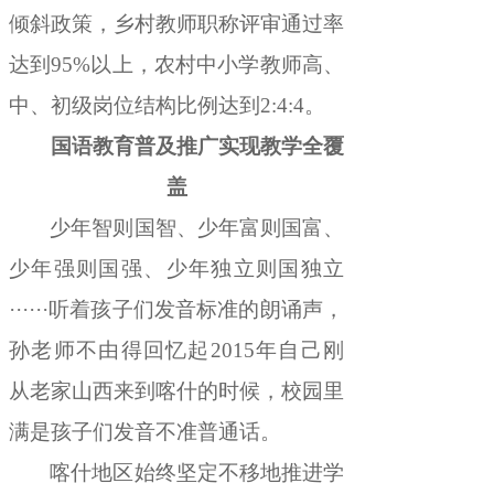
倾斜政策，乡村教师职称评审通过率
达到
95%
以上
，
农村中小学教师高、
中、初级岗位结构比例达到
2:4:4
。
国语教育普及推广实现教学全覆
盖
少年智则国智、少年富则国富、
少年强则国强、少年独立则国独立
······
听着孩子们
发音标准
的
朗诵
声
，
孙老师不由得回忆起
2015
年自己刚
从老家山西来到喀什的时候
，
校园里
满是
孩子们发音
不准
普通话
。
喀什地区始终坚定不移地推进
学