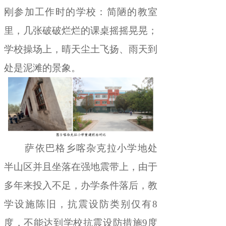
刚参加工作时的学校
：
简陋的教室
里
，
几张破破烂烂的课桌摇摇晃晃
；
学校操场上
，
晴天尘土飞扬、雨天到
处是泥滩
的景象
。
萨依巴格乡喀杂克拉小学
地处
半山区
并且坐落
在强地震带
上
，
由于
多年来投入不足，办学条件落后
，
教
学设施陈旧，抗震设防类别
仅有
8
度
，
不能达到
学校抗震设防措施
9
度