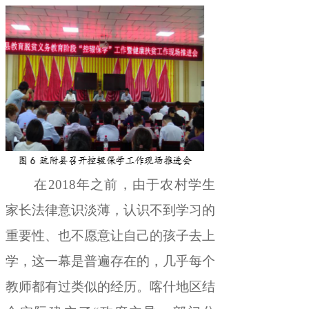
在
2018
年之前
，
由于农村学生
家长法律意识淡薄，认识不到学习的
重要性、也不愿意让自己的孩子去上
学
，
这一幕是普遍存在的
，
几乎每个
教师都有过类似的经历
。
喀什地区结