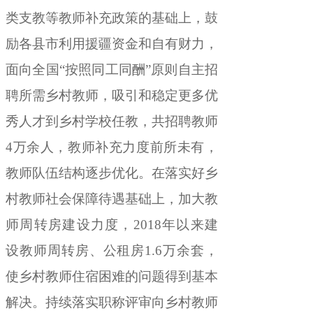
类支教等教师补充政策的基础上
，
鼓
励各县市利用援疆资金和自有财力
，
面向全国
“
按照
同工同酬
”
原则
自主招
聘所需乡村教师
，
吸引和稳定更多优
秀人才到乡村学校任教，共招聘教师
4
万余人
，
教师补充力度前所未有，
教师队伍结构逐步优化
。
在落实好乡
村教师社会保障待遇基础上，加大教
师周转房建设力度
，
2018
年以来建
设教师周转房、公租房
1.6
万余套
，
使
乡村教师住宿困难的问题得到基本
解决
。
持续落实职称评审向乡村教师