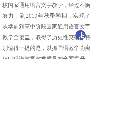
校
国家通用语言文字教学
，
经过不懈
努力，到
2019
年秋季学期
，
实现了
从学前到高中阶段国家通用语言文字
教学全覆盖，取得了历史性突破
。
特
别值得一提的是
，
以抓国语教学为突
破口促进
教育教学质量的全面提升
，
重点强化
幼儿国家通用语言听说能
力
，
夯实基础教育根基。
组织
义务教
育学校实施分层教学
，
持续推进集团
化捆绑办学，强化学科教研指导、信
息技术应用和教学质量监测
，
持续提
高国家通用语言文字教育教学质量。