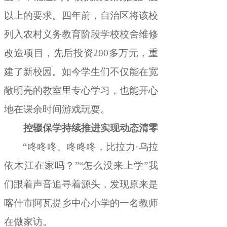
以上
的
要求
。
四年前，
自治区
将该校
列入农村义务教育阶段学校校舍维修
改造项目
，
先后投资
200
多万元
，
重
建了新校园。如
今
学生们不仅能在宽
敞明亮的教室里专心学习
，
也能开心
地
在课余时间游戏玩耍
。
控辍保学持续推进实现动态清零
“
咚咚咚、咚咚咚
，
比拉力
·
乌拉
依木江在家吗？
”“
怎么没来上学
”
我
们跟着声音追寻着源头
，
发现原来是
喀什市阿瓦提乡中心小学
的一名
教师
在
做家访
。