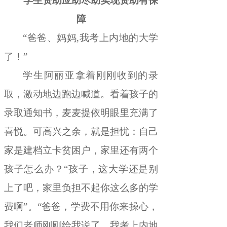
学生资助应助尽助实现资助有保
障
“
爸爸、妈妈
,
我考上内地的大学
了！
”
学生阿丽亚拿着刚刚收到的录
取
，
激动地边跑边喊道。看着
孩子
的
录取通知书
，
麦麦提依明眼里充满了
喜悦。可高兴之余
，
就是担忧：
自己
家是建档立卡贫困户
，
家里还有
两
个
孩子
怎么办
？
“
孩子
，
这大学还是别
上了吧，家里负担不起你这么多的学
费啊
”
。
“
爸爸
，
学费不用你来操心，
我们老师刚刚给我说了
，
我考上内地