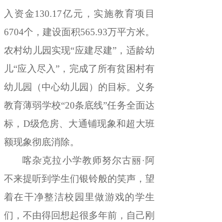
入资金
130.17
亿元
，
实施教育项目
6704
个
，
建设面积
565.93
万平方米
。
农村幼儿园实现
“
应建尽建
”
，
适龄幼
儿
“
应入尽入
”
，
完成了所有贫困村有
幼儿园（中心幼儿园）的目标。义务
教育薄弱学校
“
20
条底线
”
任务全面达
标
，
D
级危房、大通铺现象和超大班
额现象彻底消除
。
喀杂克拉小学教师努尔古丽
·
阿
不来提听到学生们银铃般
的
笑声
，
望
着在干净整洁校园里做游戏的学生
们，不由得回想起很多年前
，
自己刚