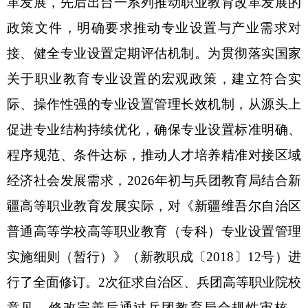
革发展，先后出台一系列推动职业教育改革发展的
政策文件，明确要求推动专业设置与产业需求对
接、健全专业设置定期评估机制。
为贯彻落实国家
关于
职业教育
专业设置的宏观政策，建立符合实
际、操作性强的专业设置管理长效机制，
从
源头上
促进专业结构持续优化，确保专业设置标准明确、
程序规范、条件达标，
推动人才培养精准对接
区域
经济社会发展需求
，
2026
年初
与兵团教育局结合新
疆高等职业教育发展实际
，
对
《
新疆维吾尔自治区
普通高等学校高等职业教育（专科）专业设置管理
实施细则（暂行）》
（新教职成〔
2018
〕
12
号
）
进
行了全面
修订
。
2
次征求自治区、兵团
高等职业院校
意见，
修改完善后通过兵团教育局合规性审核
。