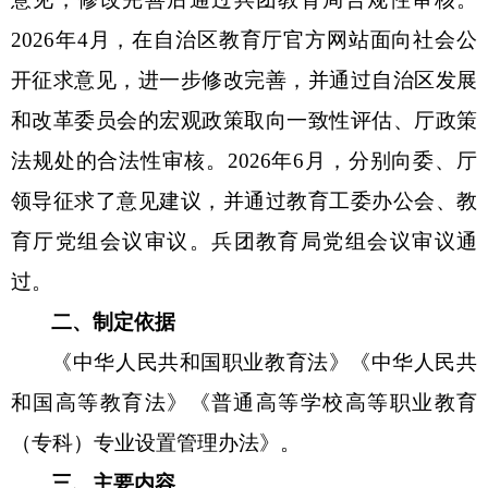
2026
年
4
月，
在
自治区教育厅官方网站
面向
社会公
开征求
意见
，进一步修改完善，并
通过
自治区发展
和
改革
委员会的
宏观政策取向一致性评估、厅政策
法规处
的
合法性审核。
2026
年
6
月，分别向委、厅
领导征求了意见建议，并通过
教育工委办公会、教
育厅党组
会议
审议
。兵团教育局党组
会议
审议通
过。
二、制定依据
《中华人民共和国职业教育法》《中华人民共
和国高等教育法》《普通高等学校高等职业教育
（专科）专业设置管理办法》。
三
、主要内容