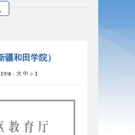
新疆和田学院）
大
中
【字体：
】
小